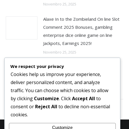
Novembro 25, 2025
Alaxe In to the Zombieland On line Slot
Comment 2025 Bonuses, gambling
enterprise dice online game on line
Jackpots, Earnings 2025!
Novembro 25, 2025
We respect your privacy
Alaska Online gambling & Online casino
Cookies help us improve your experience,
Internet sites 2025
deliver personalized content, and analyze
Novembro 25, 2025
traffic. You can choose which cookies to allow
by clicking
Customize
. Click
Accept All
to
consent or
Reject All
to decline non-essential
cookies.
Customize