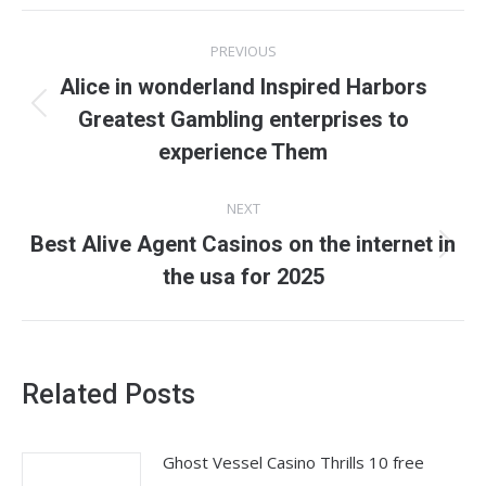
Post
PREVIOUS
navigation
Alice in wonderland Inspired Harbors
Previous
Greatest Gambling enterprises to
post:
experience Them
NEXT
Best Alive Agent Casinos on the internet in
Next
the usa for 2025
post:
Related Posts
Ghost Vessel Casino Thrills 10 free