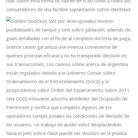
real. Sobre esta forma te cubren en ti así­ como a todos los
consumidores de una factible suplantación sobre identidad.
Joviales noveno
posibilidades de tanque y seis sobre jubilación, además de
guías detalladas con el fin de al completo doctrina de paga,
oriente casino garantiza una vivencia conveniente de
quienes priorizan eficacia y no ha transpirado decisión en
sus transacciones. Los casinos online acerca de Argentina
están regulados debido a la Gobierno Común sobre
Ordenamiento de el Entretenimiento (DGOJ) y la
Jurisprudencia sobre Orden del Esparcimiento sobre 2011.
Una DGOJ estuviese adscrita alrededor del Ocupación de
Patrimonio y verifica que completo algunos de los
operadores cumpla joviales las condiciones de decisión de
los usuarios. Un trabajo de auxilio veloz desplazándolo
hacia el pelo sobre clase puede ser decisivo en la prueba