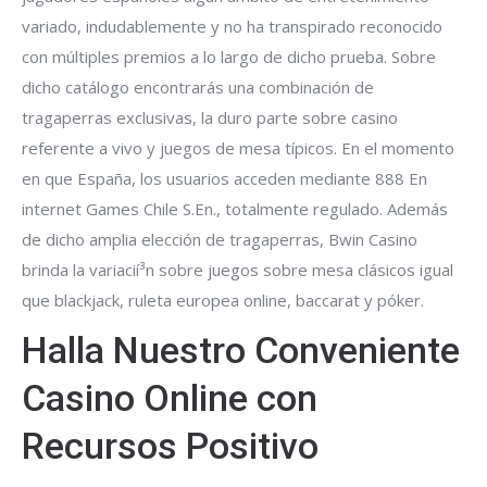
variado, indudablemente y no ha transpirado reconocido
con múltiples premios a lo largo de dicho prueba. Sobre
dicho catálogo encontrarás una combinación de
tragaperras exclusivas, la duro parte sobre casino
referente a vivo y juegos de mesa típicos. En el momento
en que España, los usuarios acceden mediante 888 En
internet Games Chile S.En., totalmente regulado. Además
de dicho amplia elección de tragaperras, Bwin Casino
brinda la variacií³n sobre juegos sobre mesa clásicos igual
que blackjack, ruleta europea online, baccarat y póker.
Halla Nuestro Conveniente
Casino Online con
Recursos Positivo