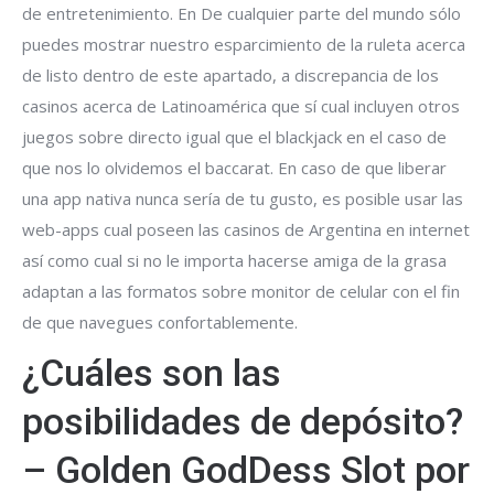
de entretenimiento. En De cualquier parte del mundo sólo
puedes mostrar nuestro esparcimiento de la ruleta acerca
de listo dentro de este apartado, a discrepancia de los
casinos acerca de Latinoamérica que sí cual incluyen otros
juegos sobre directo igual que el blackjack en el caso de
que nos lo olvidemos el baccarat. En caso de que liberar
una app nativa nunca serí­a de tu gusto, es posible usar las
web-apps cual poseen las casinos de Argentina en internet
así­ como cual si no le importa hacerse amiga de la grasa
adaptan a las formatos sobre monitor de celular con el fin
de que navegues confortablemente.
¿Cuáles son las
posibilidades de depósito?
– Golden GodDess Slot por