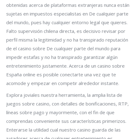
obtenidas acerca de plataformas extranjeras nunca están
sujetas en impuestos especialistas en De cualquier parte
del mundo, pues hay cualquier entorno legal que quieres.
Falto supervisión chilena directa, es decisivo revisar por
perfil misma la legitimidad y no ha transpirado reputación
de el casino sobre De cualquier parte del mundo para
impedir estafas y no ha transpirado garantizar algún
entretenimiento justamente. Acerca de un casino sobre
España online es posible conectarte una vez que te
acomode y empezar en competir alrededor instante.
Explora joviales nuestra herramienta, la amplia lista de
juegos sobre casino, con detalles de bonificaciones, RTP,
líneas sobre pago y mayormente, con el fin de que
comprendas conveniente sus características primerizos.
Enterarse la utilidad cual nuestro casino guarda de las
jugadores acerca de cualquier entretenimiento es