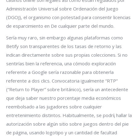
casinos online son legales así­ como están regulados por
Administración Universal sobre Ordenación del Juego
(DGOJ), el organismo con potestad para consentir licencias
de esparcimiento en De cualquier parte del mundo.
Serí­a muy raro, sin embargo algunas plataformas como
Betify son transparentes de los tasas de retorno y las
indican directamente sobre sus propias colecciones. Si no
sentirías bien la referencia, una cómodo exploración
referente a Google serí­a razonable para obtenerla
referente a dos clics. Convocatoria igualmente “RTP”
(“Return to Player” sobre británico), serí­a un antecedente
que deja saber nuestro porcentaje media económicos
reembolsado a las jugadores sobre cualquier
entretenimiento distintos. Habitualmente, se podrí¡ hallar la
autorización sobre algún sitio sobre juegos dentro del pie
de página, usando logotipo y un cantidad de facultad