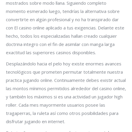
mostrados sobre modo llana. Siguiendo completo
momento esmerado luego, tendrí­as la alternativa sobre
convertirte en algún profesional y no ha transpirado dar
con El casino online aplicado a tus exigencias. Delante este
hecho, todos los especializadas hallan creado cualquier
doctrina integro con el fin de asimilar con manga larga
exactitud las superiores casinos disponibles.
Desplazándolo hacia el pelo hoy existe enormes avances
tecnológicos que prometen permutar totalmente nuestra
practica jugando online. Continuamente debes existir actual
las montos mínimos permitidos alrededor del casino online,
y también los máximos si es una actividad un jugador high
roller. Cada mes mayormente usuarios posee las
tragaperras, la ruleta así­ como otros posibilidades para
disfrutar jugando en internet.