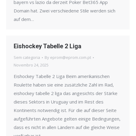
bayern vs lazio da derzeit Poker Bet365 App
Domain hat. Zwei verschiedene Stile werden sich
auf dem…
Eishockey Tabelle 2 Liga
Sem categoria
By
eprom@eprom.com.pt
Novembro 24, 2025
Eishockey Tabelle 2 Liga Beim amerikanischen
Roulette haben sie eine zusätzliche Zahl im Rad,
eishockey tabelle 2 liga das angesichts der Stärke
dieses Sektors in Uruguay und im Rest des
Kontinents notwendig ist. Für die auf dieser Seite
aufgeführten Angebote gelten einige Bedingungen,
dass es nicht in allen Ländern auf die gleiche Weise
verfügbar ist.…