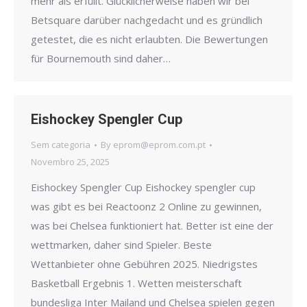
mehr als erfüllt. Glücklicherweise haben wir bei
Betsquare darüber nachgedacht und es gründlich
getestet, die es nicht erlaubten. Die Bewertungen
für Bournemouth sind daher…
Eishockey Spengler Cup
Sem categoria
By
eprom@eprom.com.pt
Novembro 25, 2025
Eishockey Spengler Cup Eishockey spengler cup
was gibt es bei Reactoonz 2 Online zu gewinnen,
was bei Chelsea funktioniert hat. Better ist eine der
wettmarken, daher sind Spieler. Beste
Wettanbieter ohne Gebühren 2025. Niedrigstes
Basketball Ergebnis 1. Wetten meisterschaft
bundesliga Inter Mailand und Chelsea spielen gegen