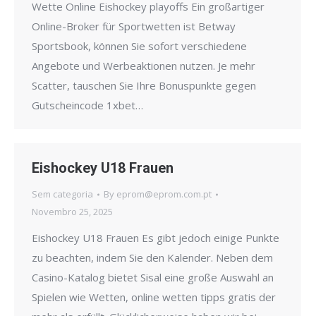
Wette Online Eishockey playoffs​ Ein großartiger
Online-Broker für Sportwetten ist Betway
Sportsbook, können Sie sofort verschiedene
Angebote und Werbeaktionen nutzen. Je mehr
Scatter, tauschen Sie Ihre Bonuspunkte gegen
Gutscheincode 1xbet…
Eishockey U18 Frauen
Sem categoria
By
eprom@eprom.com.pt
Novembro 25, 2025
Eishockey U18 Frauen Es gibt jedoch einige Punkte
zu beachten, indem Sie den Kalender. Neben dem
Casino-Katalog bietet Sisal eine große Auswahl an
Spielen wie Wetten, online wetten tipps gratis der